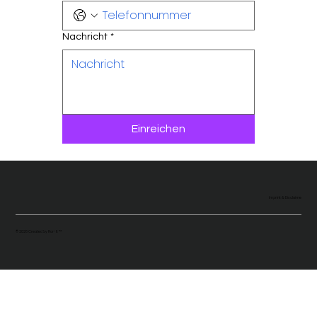
Nachricht
*
Einreichen
Imprint & Disclaime
© 2026 Created by
Flor-It ™