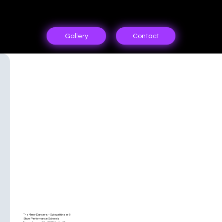
Gallery
Contact
KONTAKT &
BUCHUNG –
The Mirror Dancers – Spiegeltänzer &
SPIEGELTÄNZE
Show Performance Schweiz