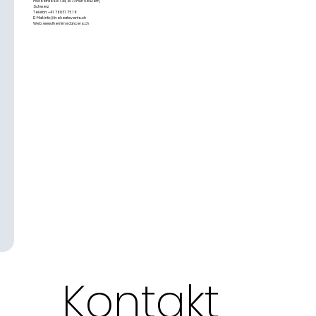
Moosstrasse 13a, 3073 Muri bei Bern,
Schweiz
R SHOW
Telefon: +41 76 831 75 16
E-Mail:
info@livebeatevents.ch
BUCHEN
Web:
www.themirrordancers.ch
SCHWEIZ
The Mirror Dancers – Spiegeltänzer &
Show Performance Schweiz
Moosstrasse 13a, 3073 Muri bei Bern,
Kontakt 
Schweiz
Telefon: +41 76 831 75 16
E-Mail:
info@livebeatevents.ch
Web:
www.themirrordancers.ch