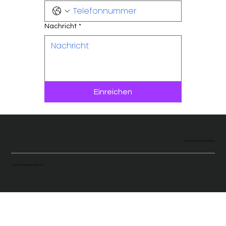
Nachricht
*
Einreichen
Impressum & Disclaimer
© 2026 Created by
Flor-It ™