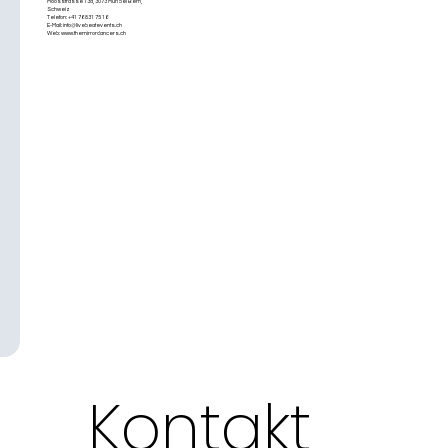
Moosstrasse 13a, 3073 Muri bei Bern,
Schweiz
R SHOW
Telefon: +41 76 831 75 16
E-Mail:
info@livebeatevents.ch
BUCHEN
Web:
www.themirrordancers.ch
SCHWEIZ
The Mirror Dancers – Spiegeltänzer &
Show Performance Schweiz
Moosstrasse 13a, 3073 Muri bei Bern,
Kontakt 
Schweiz
Telefon: +41 76 831 75 16
E-Mail:
info@livebeatevents.ch
Web:
www.themirrordancers.ch