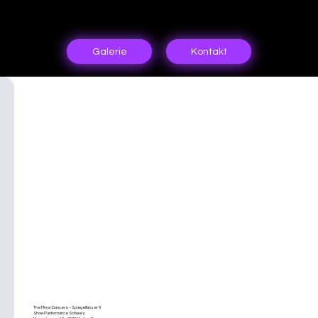
Galerie
KONTAKT &
BUCHUNG –
The Mirror Dancers – Spiegeltänzer &
SPIEGELTÄNZE
Show Performance Schweiz